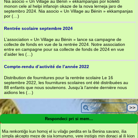
Nia asocio « Un Village au Bénin » ekkampanjas por kolekti
monon cele al helpi infanojn okaze de la nova lerneja jaro de
septembro 2024. Nia asocio « Un Village au Bénin » ekkampanjas
por (…)
Rentrée scolaire septembre 2024
L’association « Un Village au Bénin » lance sa campagne de
collecte de fonds en vue de la rentrée 2024. Notre association
entre en campagne pour sa collecte de fonds de 2024 en vue
d’aider les (…)
Compte-rendu d’activité de l’année 2022
Distribution de fournitures pour la rentrée scolaire Le 16
septembre 2022, les fournitures scolaires ont été distribuées au
88 enfants que nous soutenons. Jusqu’à l’année dernière nous
aidions les (…)
Respondeci pri si mem...
Mia renkontiĝo kun homoj el iu vilaĝo perdita en la Benina savano, ilia
simpla akcepto meze de sia komunumo, vere instigis min donaci al ili kion