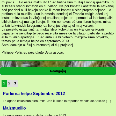
mi povis... Tio estas malmulto ! Sed finfine kun multaj Francaj geamikoj, ni
sukcesis starigi iometon en tiu vilaĝo. Ne por konstrui anstataŭ la Afrikanoj
sed por doni al ili brikojn por ke ili mem konstruu sian propran hejmon. La
profiton el la muelilo, kiun la rimedoj senditaj el Francio ebligis aĉeti kaj
instali, reinvestas la vilaĝanoj en alian projekton : permesi al la infanoj aliri
bibliotekon kaj multajn librojn. Ili, kiu ne havas eĉ unu libron hejme, miras
antaŭ la kvindek kilogramoj da libroj ĵus eligitaj el miaj valizoj.
La projekto estas lanĉita, multaj libroj kolektitas en Francio -ankoraŭ
pejparte ne senditaj- terpeco rezervita meze de la vilaĝo, parto de la profito
el la muelilo apartigita... Sed antaŭ la bilbioteko, mezproksima projekto,
temas pri la lerneja helpo en septembro 2013.
Antaŭdankojn al ĉiuj subtenontoj al tiuj projektoj.
Philippe Pellicier,
prezidanto de la asocio
.
Realigaĵoj
1
2
3
Porlerna helpo Septembro 2012
La agado estas nun plenumita. Jen ĉi-sube la raporton verkita de Aristide (…)
Maizmuelilo
La unua granda agago de la printempo 2013