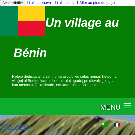
|
|
Iri al la enhavo
Iri al la serĉo
Aller au pied de page
Accessibilité
Un village au
Bénin
Retejo dediĉita al la samnoma asocio kiu celas homan helpon al
vilaĝoj el Benino kadre de konkretaj agadoj pri disvolviĝo ligita
kun memnutraĵa kultivado, edukado, formado kaj sano.
MENU
Ensaluti