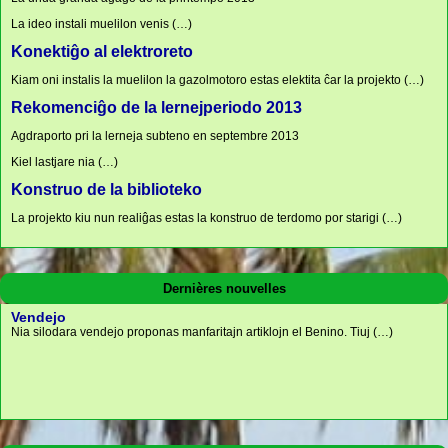
La ideo instali muelilon venis (…)
Konektiĝo al elektroreto
Kiam oni instalis la muelilon la gazolmotoro estas elektita ĉar la projekto (…)
Rekomenciĝo de la lernejperiodo 2013
Agdraporto pri la lerneja subteno en septembre 2013
Kiel lastjare nia (…)
Konstruo de la biblioteko
La projekto kiu nun realiĝas estas la konstruo de terdomo por starigi (…)
Dernières nouvelles
Vendejo
Nia silodara vendejo proponas manfaritajn artiklojn el Benino. Tiuj (…)
Imposta rabato
Aliĝo al la asocio
Bona novaĵo por la donantoj kaj por niaj enspezoj Nia asocio ĵus ricevis (…)
Por subteni nian agadon Vi povas aliĝi al la asocio « Un village au (…)