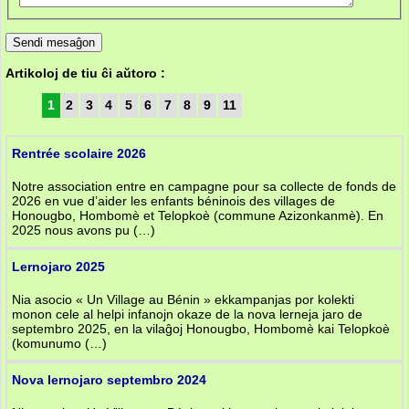
Artikoloj de tiu ĉi aŭtoro :
1
2
3
4
5
6
7
8
9
11
Rentrée scolaire 2026
Notre association entre en campagne pour sa collecte de fonds de
2026 en vue d’aider les enfants béninois des villages de
Honougbo, Hombomè et Telopkoè (commune Azizonkanmè). En
2025 nous avons pu (…)
Lernojaro 2025
Nia asocio « Un Village au Bénin » ekkampanjas por kolekti
monon cele al helpi infanojn okaze de la nova lerneja jaro de
septembro 2025, en la vilaĝoj Honougbo, Hombomè kai Telopkoè
(komunumo (…)
Nova lernojaro septembro 2024