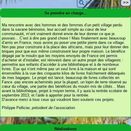
Se prendre en charge...
Ma rencontre avec des hommes et des femmes d’un petit village perdu
dans la savane béninoise, leur accueil simple au cœur de leur
communauté, m’ont vraiment donné envie de leur donner ce que je
pouvais... C’est à dire pas grand chose ! Mais finalement avec beaucoup
d’amis en France, nous avons pu poser une petite pierre dans ce village.
Non pas pour construire à la place des africains, mais pour leur donner des
briques pour que eux même construisent leur propre maison. Le bénéfice
dégagé par le moulin que les moyens envoyés de France ont permis
d’acheter et d’installer, est réinvesti dans un autre projet des villageois :
permettre aux enfants d’accéder à une bibliothèque et à de nombreux
livres. Eux qui n’ont même pas un seul livre à la maison et qui sont
émerveillés à la vue des cinquante kilos de livres fraîchement débarqués
de mes bagages. Le projet est lancé, beaucoup de livres collectés en
Fance -pas encore acheminés pour la plupart, un lopin de terre réservé au
cœur du village, une partie des bénéfices du moulin mis de côtés... Mais
avant la bibliothèque, projet à moyen terme, il y aura la rentrée scolaire de
septembre 2013, et l’aide à apporter pour la rentrée.
D’avance merci à tous ceux qui voudront bien soutenir ces projets.
Philippe Pellicier,
président de l’association
.
Réalisations