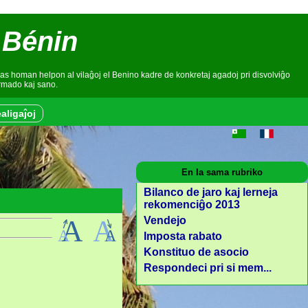
 Bénin
as homan helpon al vilaĝoj el Benino kadre de konkretaj agadoj pri disvolviĝo
ormado kaj sano.
aligaĵoj
En la sama rubriko
Bilanco de jaro kaj lerneja
rekomenciĝo 2013
Vendejo
Imposta rabato
Konstituo de asocio
Respondeci pri si mem...