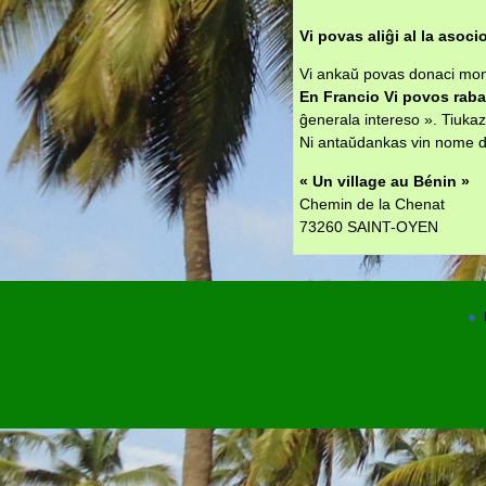
Vi povas aliĝi al la asoci
Vi ankaŭ povas donaci mon
En Francio Vi povos raba
ĝenerala intereso ». Tiukaz
Ni antaŭdankas vin nome d
« Un village au Bénin »
Chemin de la Chenat
73260 SAINT-OYEN