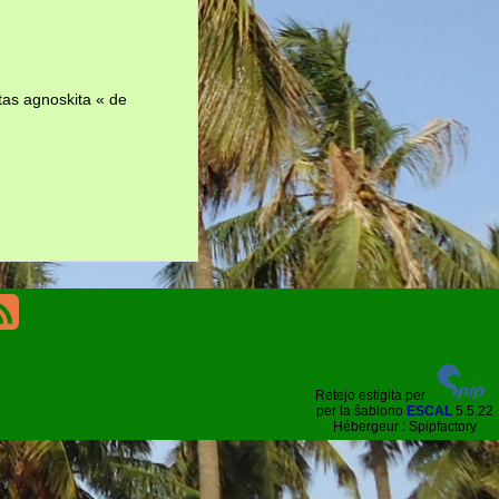
tas agnoskita « de
Retejo estigita per
per la ŝablono
ESCAL
5.5.22
Hébergeur : Spipfactory