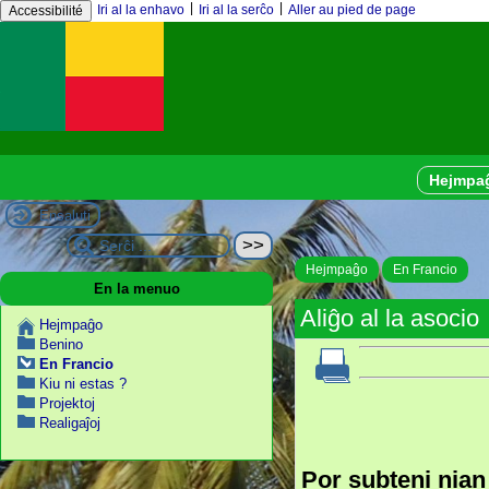
|
|
Iri al la enhavo
Iri al la serĉo
Aller au pied de page
Accessibilité
Hejmpa
Ensaluti
Hejmpaĝo
En Francio
En la menuo
Aliĝo al la asocio
Hejmpaĝo
Benino
En Francio
Kiu ni estas ?
Projektoj
Realigaĵoj
Por subteni nia