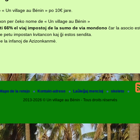
o
« Un village au Bénin » po 10€ jare.
on per ĉeko nome de « Un village au Bénin »
ti 66% el viaj impostoj de la sumo de via mondono
ĉar la asocio es
e petu impostan kvitancon kaj ĝi estos sendita.
e la infanoj de Azizonkanmè.
Mapo de la retejo
Kontakt-adreso
Laŭleĝaj mencioj
skeleto
2013-2026 © Un village au Bénin - Tous droits réservés