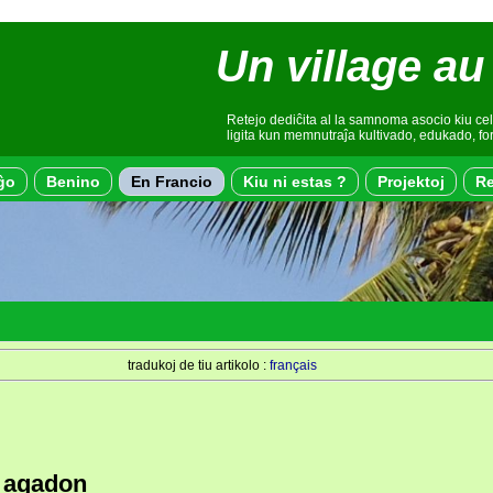
Un village au
Retejo dediĉita al la samnoma asocio kiu cel
ligita kun memnutraĵa kultivado, edukado, f
ĝo
Benino
En Francio
Kiu ni estas ?
Projektoj
Re
tradukoj de tiu artikolo :
français
n agadon