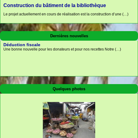
Construction du bâtiment de la bibliothèque
Le projet actuellement en cours de réalisation est la construction d’une (…)
Dernières nouvelles
Déduction fiscale
Une bonne nouvelle pour les donateurs et pour nos recettes Notre (…)
Boutique
Adhésion à l’association
Notre boutique solidaire propose des articles d’artisanat venant du Bénin. (…)
Pour soutenir notre action Vous pouvez adhérer à l’association « Un (…)
Quelques photos